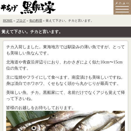
HOME
»
ブログ
»
旬の料理
» 覚えて下さい。チカと言います。
覚えて下さい。チカと言います。
チカ入荷しました。東海地方では馴染みの薄い魚ですが、とって
も美味しい魚なんです。
北海道や青森沿岸辺りにおり、わかさぎによく似た10cm〜15cm
位の魚です。
主に塩焼やフライにして食べます。南蛮漬けも美味しいですね。
身は淡白でホワホワ、くせもなく頭から丸かじりが最高です。
美味しい魚、チカ。黒船家にて、名前だけでなくアジも覚えて帰
って下さいね。
皆様のお越しをお待ちしております。