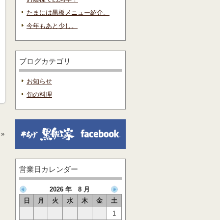
たまには黒板メニュー紹介。
今年もあと少し。
ブログカテゴリ
お知らせ
旬の料理
»
営業日カレンダー
2026 年 8 月
日
月
火
水
木
金
土
1