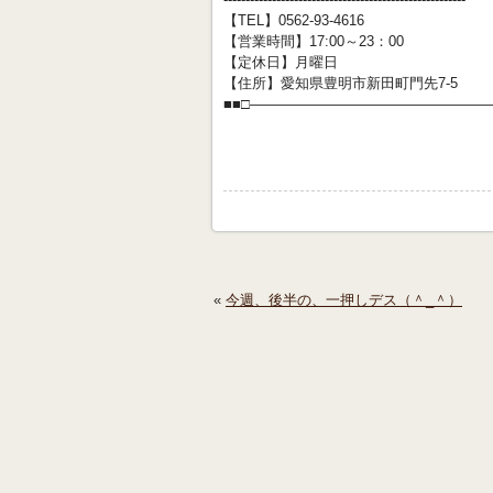
【TEL】0562-93-4616
【営業時間】17:00～23：00
【定休日】月曜日
【住所】愛知県豊明市新田町門先7-5
■■□―――――――――――――――――
«
今週、後半の、一押しデス（＾_＾）