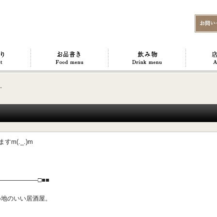
す。
m(._.)m
――――――□■■
心地のいい居酒屋。