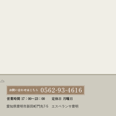
」へ
愛知県豊明市新田町門先7-5 エスペランサ豊明