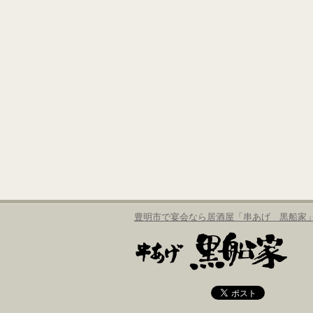
豊明市で宴会なら居酒屋「串あげ 黒船家