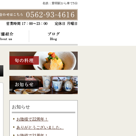
名鉄：豊明駅から車で5分
お知らせ
お陰様で22周年！
ありがとうございました。
お陰様で21周年！