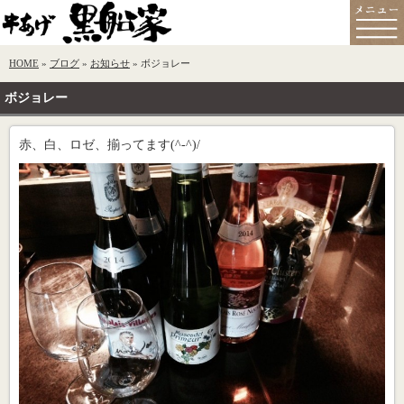
HOME
»
ブログ
»
お知らせ
» ボジョレー
ボジョレー
赤、白、ロゼ、揃ってます(^-^)/